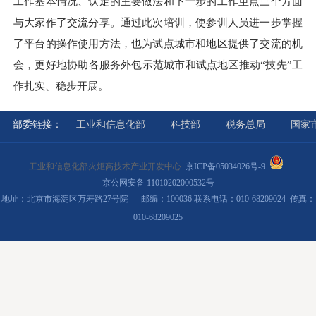
工作基本情况、认定的主要做法和下一步的工作重点三个方面
与大家作了交流分享。通过此次培训，使参训人员进一步掌握
了平台的操作使用方法，也为试点城市和地区提供了交流的机
会，更好地协助各服务外包示范城市和试点地区推动“技先”工
作扎实、稳步开展。
部委链接：
工业和信息化部
科技部
税务总局
国家
工业和信息化部火炬高技术产业开发中心
京ICP备05034026号-9
京公网安备 11010202000532号
地址：北京市海淀区万寿路27号院 邮编：100036 联系电话：010-68209024 传真：
010-68209025