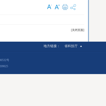
[关闭页面]
地方链接：
省科技厅
00532号
9025