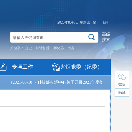
2026年8月6日 星期四
简
|
EN
高级
搜索
关键字：
企业
加计扣除
孵化器
大赛
专项工作
火炬党委（纪委）
[2021-08-10]
·
科技部火炬中心关于开展2021年度创新型产业集群
微信
隐藏